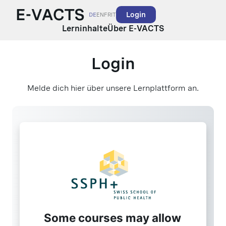
Login
DE
EN
FR
IT
Lerninhalte
Über E-VACTS
Login
Melde dich hier über unsere Lernplattform an.