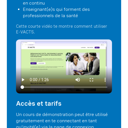
en continu
Enseignant(e)s qui forment des
professionnels de la santé
Cette courte vidéo te montre comment utiliser
E-VACTS.
Accès et tarifs
Un cours de démonstration peut être utilisé
gratuitement en te connectant en tant
qu'invité(e) via la
page de connexion
.